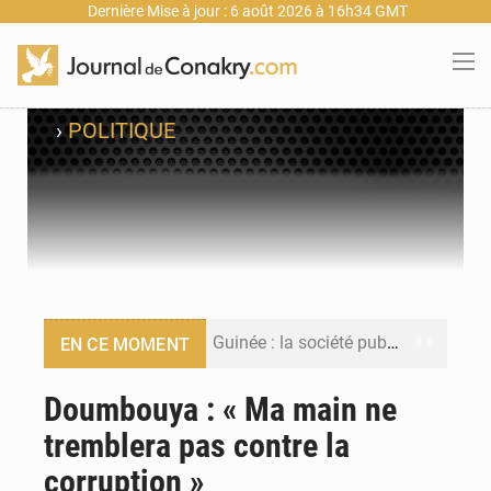
Dernière Mise à jour : 6 août 2026 à 16h34 GMT
›
POLITIQUE
Guinée : la société publique Nimba Mining Company signe sa première convention minière
EN CE MOMENT
Guinée : lancement du Club des financeurs pour faciliter l’accès des PME aux financements
Doumbouya : « Ma main ne
tremblera pas contre la
Guinée : 23 personnes interpellées après les affrontements entre Bankoumana et Djoma Balandou à Mandiana
corruption »
Guinée : Amara Camara prend la coordination de l’action de l’État en l’absence du président Mamadi Doumbouya