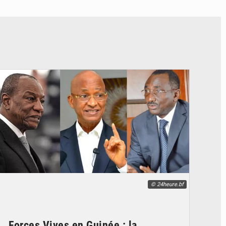
© 24heure.bf
Forces Vives en Guinée : la