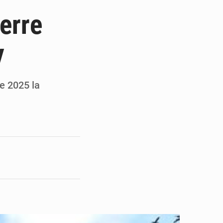
 du président Mamadi Doumbouya
erre
on de Mamadi Doumbouya
y
pour accélérer ses grands projets
’énergie et les infrastructures
e 2025 la