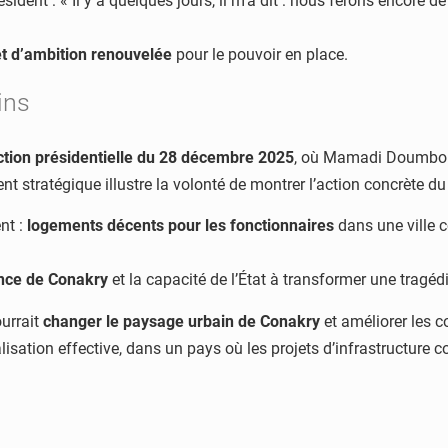
ident : « Il y a quelques jours, il m’a dit : nous ferons encore 
et d’ambition renouvelée
pour le pouvoir en place.
ins
ection présidentielle du 28 décembre 2025
, où Mamadi Doumbouy
 stratégique illustre la volonté de montrer l’action concrète d
nt :
logements décents pour les fonctionnaires
dans une ville c
ence de Conakry
et la capacité de l’État à transformer une tragé
ourrait
changer le paysage urbain de Conakry
et améliorer les c
alisation effective, dans un pays où les projets d’infrastructure 