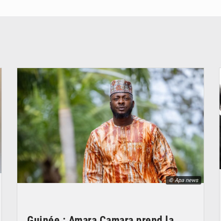
© Apa news
Guinée : Amara Camara prend la