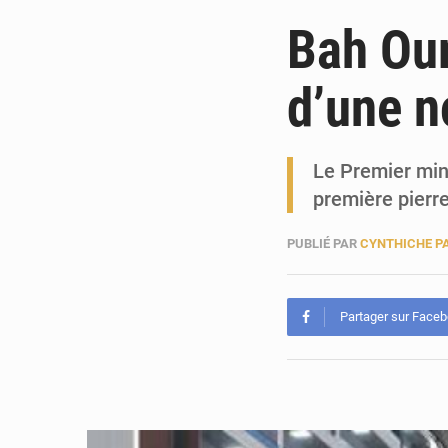
Bah Our
d’une n
Le Premier min
première pierre
PUBLIÉ PAR
CYNTHICHE P
Partager sur Face