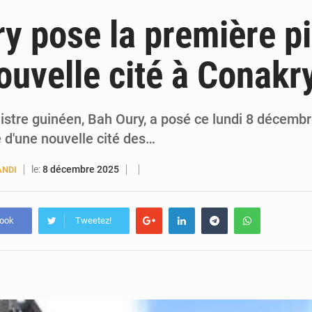
5 août 2026
Guinée : Amara Camara prend la coordination de l’action de l’État en l’absence
y pose la première pi
5 août 2026
Forces Vives en Guinée : la coalition critique la gesti
ouvelle cité à Conakr
4 août 2026
Guinée : Conakry explore un partenariat avec le groupe égyptien The Arab Contractors 
4 août 2026
Guinée : l’Assemblée nationale valide d’importants financements pour les mines, l
istre guinéen, Bah Oury, a posé ce lundi 8 décembr
 d'une nouvelle cité des…
le:
8 décembre 2025
ANDI
book
Tweetez!