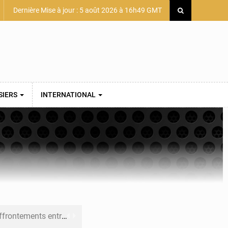
Dernière Mise à jour : 5 août 2026 à 16h49 GMT
SIERS
INTERNATIONAL
 et Djoma Balandou à Mandiana