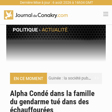
Dernière Mise à jour : 6 août 2026 à 16h34 GMT
POLITIQUE
›
ACTUALITÉ
Guinée : la société publique Nimba Mining Company signe sa première convention minière
EN CE MOMENT
Guinée : lancement du Club des financeurs pour faciliter l’accès des PME aux financements
Alpha Condé dans la famille
du gendarme tué dans des
Guinée : 23 personnes interpellées après les affrontements entre Bankoumana et Djoma Balandou à Mandiana
échauffourées
Guinée : Amara Camara prend la coordination de l’action de l’État en l’absence du président Mamadi Doumbouya