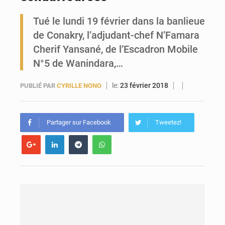
Tué le lundi 19 février dans la banlieue
Forces Vives en Guinée : la coalition critique la gestion de Mamadi Doumbouya
de Conakry, l’adjudant-chef N’Famara
Cherif Yansané, de l’Escadron Mobile
N°5 de Wanindara,…
le:
23 février 2018
PUBLIÉ PAR
CYRILLE NONO
Partager sur Facebook
Tweetez!