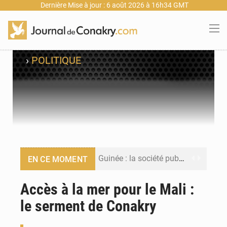
Dernière Mise à jour : 6 août 2026 à 16h34 GMT
›
POLITIQUE
Guinée : la société publique Nimba Mining Company signe sa première convention minière
EN CE MOMENT
Guinée : lancement du Club des financeurs pour faciliter l’accès des PME aux financements
Accès à la mer pour le Mali :
le serment de Conakry
Guinée : 23 personnes interpellées après les affrontements entre Bankoumana et Djoma Balandou à Mandiana
Guinée : Amara Camara prend la coordination de l’action de l’État en l’absence du président Mamadi Doumbouya