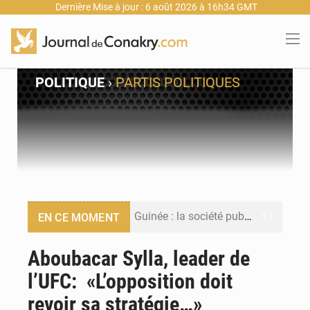
Dernière Mise à jour : 6 août 2026 à 16h34 GMT
POLITIQUE
›
PARTIS POLITIQUES
Guinée : la société publique Nimba Mining Company signe sa première convention minière
EN CE MOMENT
Guinée : lancement du Club des financeurs pour faciliter l’accès des PME aux financements
Aboubacar Sylla, leader de
l’UFC: «L’opposition doit
Guinée : 23 personnes interpellées après les affrontements entre Bankoumana et Djoma Balandou à Mandiana
revoir sa stratégie…»
Guinée : Amara Camara prend la coordination de l’action de l’État en l’absence du président Mamadi Doumbouya