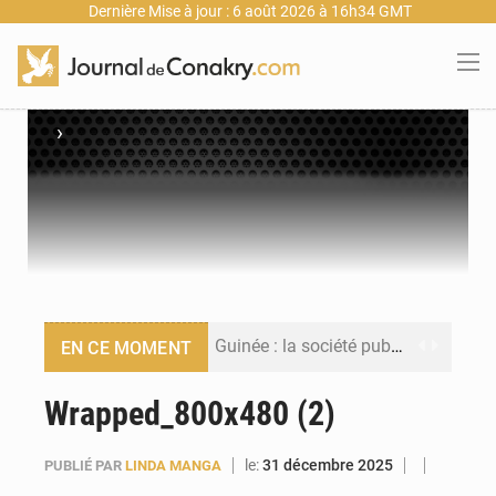
Dernière Mise à jour : 6 août 2026 à 16h34 GMT
›
Guinée : la société publique Nimba Mining Company signe sa première convention minière
EN CE MOMENT
Guinée : lancement du Club des financeurs pour faciliter l’accès des PME aux financements
Wrapped_800х480 (2)
Guinée : 23 personnes interpellées après les affrontements entre Bankoumana et Djoma Balandou à Mandiana
le:
31 décembre 2025
PUBLIÉ PAR
LINDA MANGA
Guinée : Amara Camara prend la coordination de l’action de l’État en l’absence du président Mamadi Doumbouya