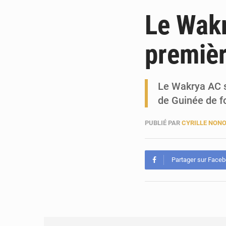
Le Wakr
premièr
Le Wakrya AC s’
de Guinée de f
PUBLIÉ PAR
CYRILLE NON
Partager sur Face