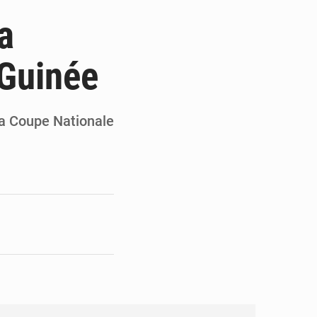
 des PME aux financements
a
 et Djoma Balandou à Mandiana
 Guinée
 du président Mamadi Doumbouya
on de Mamadi Doumbouya
 la Coupe Nationale