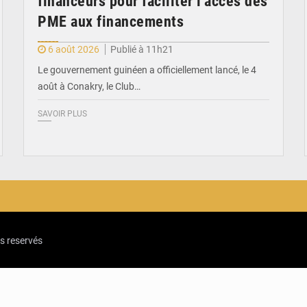
financeurs pour faciliter l’accès des
PME aux financements
6 août 2026
Publié à 11h21
Le gouvernement guinéen a officiellement lancé, le 4
août à Conakry, le Club…
SAVOIR PLUS
ts reservés