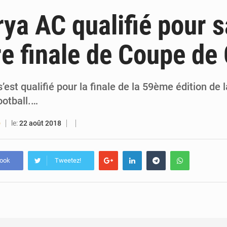
6 août 2026
Guinée : lancement du Club des financeurs pour faciliter l’accès
ya AC qualifié pour s
5 août 2026
Guinée : 23 personnes interpellées après les affrontements entre Bankoumana
e finale de Coupe de
5 août 2026
Guinée : Amara Camara prend la coordination de l’action de l’État en l’absence
5 août 2026
Forces Vives en Guinée : la coalition critique la gesti
est qualifié pour la finale de la 59ème édition de
ootball.…
le:
22 août 2018
O
book
Tweetez!