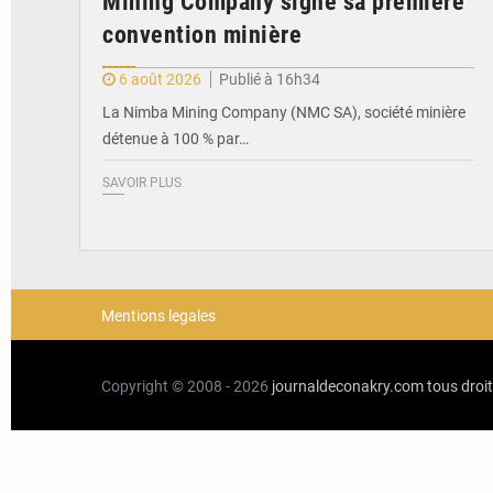
Mining Company signe sa première
convention minière
6 août 2026
Publié à 16h34
La Nimba Mining Company (NMC SA), société minière
détenue à 100 % par…
SAVOIR PLUS
Mentions legales
Copyright © 2008 - 2026
journaldeconakry.com
tous droi