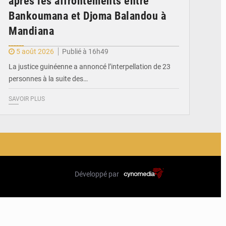
après les affrontements entre
Bankoumana et Djoma Balandou à
Mandiana
5 août 2026
Publié à 16h49
La justice guinéenne a annoncé l’interpellation de 23
personnes à la suite des…
SAVOIR PLUS
Développé par