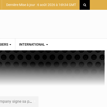
Dernière Mise à jour : 6 août 2026 à 16h34 GMT
SIERS
INTERNATIONAL
mière convention minière