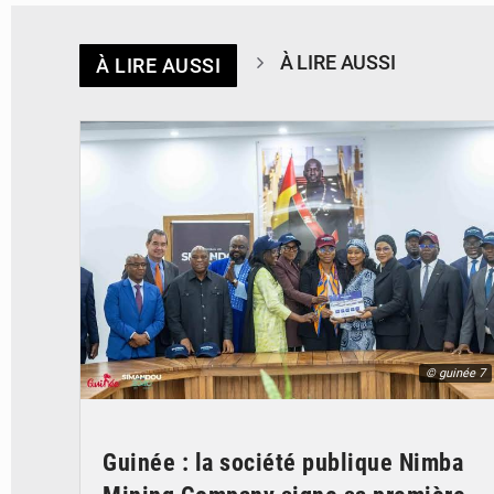
À LIRE AUSSI
À LIRE AUSSI
© guinée 7
Guinée : la société publique Nimba