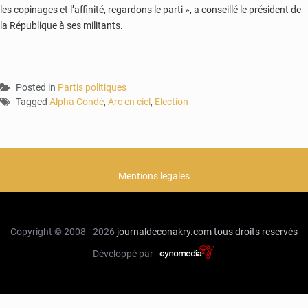
les copinages et l’affinité, regardons le parti », a conseillé le président de
la République à ses militants.
Posted in
Partis politiques
Tagged
Alpha Condé
,
Arc en ciel
,
Election
Mentions legales
Copyright © 2008 - 2026
journaldeconakry.com
tous droits reservés
Développé par