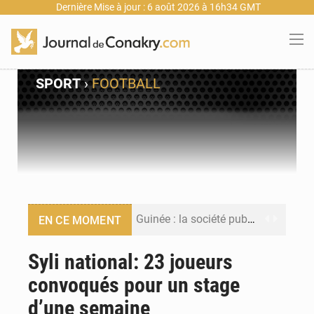
Dernière Mise à jour : 6 août 2026 à 16h34 GMT
SPORT
›
FOOTBALL
Guinée : la société publique Nimba Mining Company signe sa première convention minière
EN CE MOMENT
Guinée : lancement du Club des financeurs pour faciliter l’accès des PME aux financements
Syli national: 23 joueurs
convoqués pour un stage
Guinée : 23 personnes interpellées après les affrontements entre Bankoumana et Djoma Balandou à Mandiana
d’une semaine
Guinée : Amara Camara prend la coordination de l’action de l’État en l’absence du président Mamadi Doumbouya