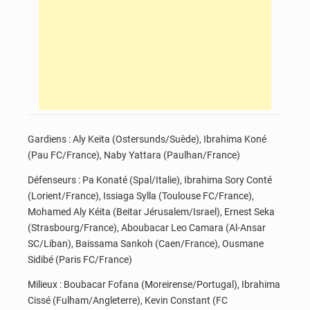
Gardiens : Aly Keita (Ostersunds/Suède), Ibrahima Koné
(Pau FC/France), Naby Yattara (Paulhan/France)
Défenseurs : Pa Konaté (Spal/Italie), Ibrahima Sory Conté
(Lorient/France), Issiaga Sylla (Toulouse FC/France),
Mohamed Aly Kéita (Beitar Jérusalem/Israel), Ernest Seka
(Strasbourg/France), Aboubacar Leo Camara (Al-Ansar
SC/Liban), Baissama Sankoh (Caen/France), Ousmane
Sidibé (Paris FC/France)
Milieux : Boubacar Fofana (Moreirense/Portugal), Ibrahima
Cissé (Fulham/Angleterre), Kevin Constant (FC