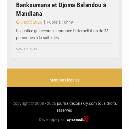
Bankoumana et Djoma Balandou à
Mandiana
5 août 2026
Publié à 16h49
La justice guinéenne a annoncé l’interpellation de 23
personnes à la suite des…
SAVOIR PLUS
Mentions legales
Copyright © 2008 - 2026
journaldeconakry.com
tous droits
reservés
Développé par