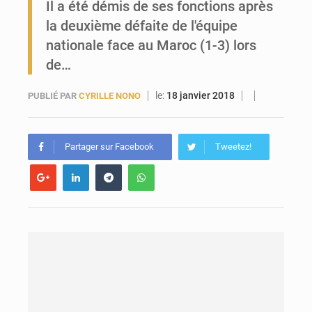
Il a été démis de ses fonctions après
la deuxième défaite de l'équipe
Forces Vives en Guinée : la coalition critique la gestion de Mamadi Doumbouya
nationale face au Maroc (1-3) lors
de…
le:
18 janvier 2018
PUBLIÉ PAR
CYRILLE NONO
Partager sur Facebook
Tweetez!