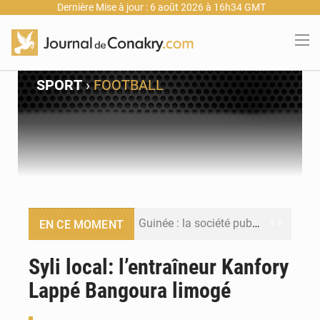
Dernière Mise à jour : 6 août 2026 à 16h34 GMT
SPORT
›
FOOTBALL
Guinée : la société publique Nimba Mining Company signe sa première convention minière
EN CE MOMENT
Guinée : lancement du Club des financeurs pour faciliter l’accès des PME aux financements
Syli local: l’entraîneur Kanfory
Lappé Bangoura limogé
Guinée : 23 personnes interpellées après les affrontements entre Bankoumana et Djoma Balandou à Mandiana
Guinée : Amara Camara prend la coordination de l’action de l’État en l’absence du président Mamadi Doumbouya