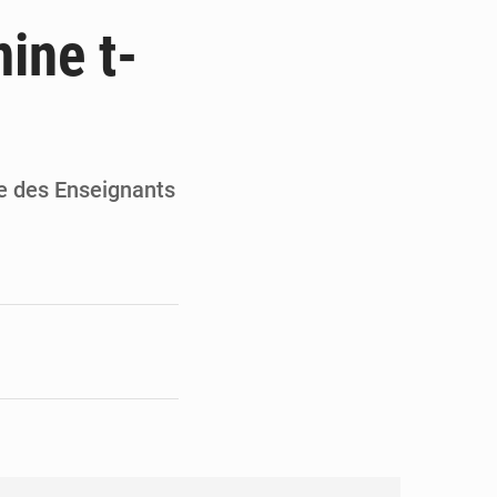
on de Mamadi Doumbouya
ine t-
pour accélérer ses grands projets
’énergie et les infrastructures
la continuité de l’État
re des Enseignants