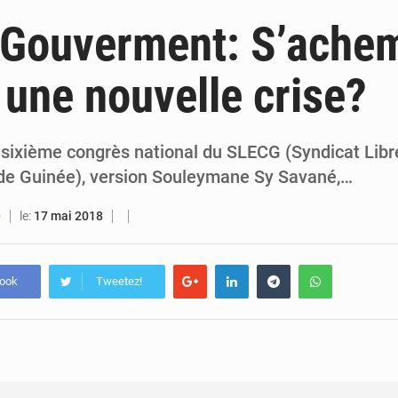
5 août 2026
Forces Vives en Guinée : la coalition critique la gesti
Gouverment: S’achem
4 août 2026
Guinée : Conakry explore un partenariat avec le groupe égyptien The Arab Contractors 
 une nouvelle crise?
4 août 2026
Guinée : l’Assemblée nationale valide d’importants financements pour les mines, l
4 août 2026
Guinée : en congé en Grèce, Mamadi Doumbouya rassure sur 
 sixième congrès national du SLECG (Syndicat Lib
de Guinée), version Souleymane Sy Savané,…
le:
17 mai 2018
O
book
Tweetez!