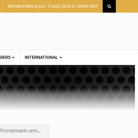
Dernière Mise à jour : 5 août 2026 à 16h49 GMT
SIERS
INTERNATIONAL
 et Djoma Balandou à Mandiana