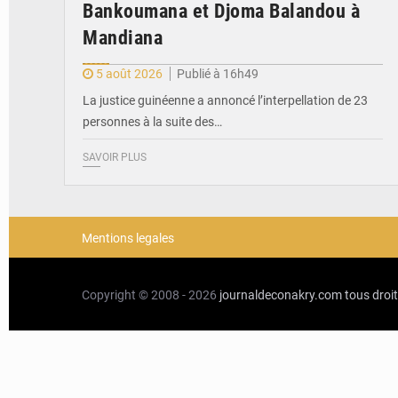
Bankoumana et Djoma Balandou à
Mandiana
5 août 2026
Publié à 16h49
La justice guinéenne a annoncé l’interpellation de 23
personnes à la suite des…
SAVOIR PLUS
Mentions legales
Copyright © 2008 - 2026
journaldeconakry.com
tous droi