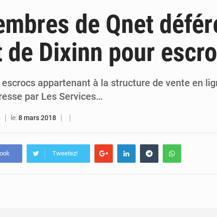
5 août 2026
Guinée : Amara Camara prend la coordination de l’action de l’État en l’absence
mbres de Qnet défér
5 août 2026
Forces Vives en Guinée : la coalition critique la gesti
 de Dixinn pour escr
4 août 2026
Guinée : Conakry explore un partenariat avec le groupe égyptien The Arab Contractors 
4 août 2026
Guinée : l’Assemblée nationale valide d’importants financements pour les mines, l
escrocs appartenant à la structure de vente en lig
presse par Les Services…
le:
8 mars 2018
O
book
Tweetez!