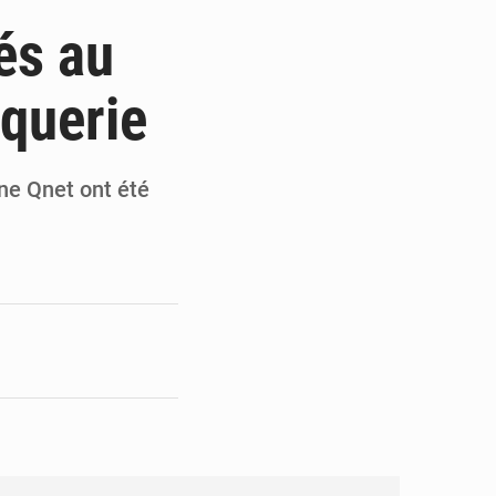
 du président Mamadi Doumbouya
és au
on de Mamadi Doumbouya
oquerie
pour accélérer ses grands projets
’énergie et les infrastructures
ne Qnet ont été