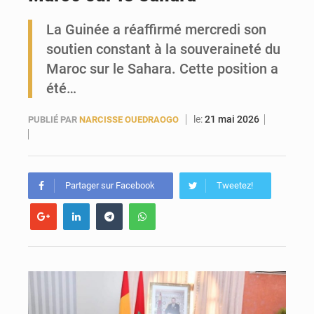
La Guinée a réaffirmé mercredi son
Forces Vives en Guinée : la coalition critique la gestion de Mamadi Doumbouya
soutien constant à la souveraineté du
Maroc sur le Sahara. Cette position a
été…
le:
21 mai 2026
PUBLIÉ PAR
NARCISSE OUEDRAOGO
Partager sur Facebook
Tweetez!