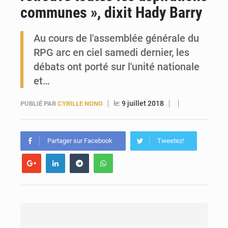
communes », dixit Hady Barry
Forces Vives en Guinée : la coalition critique la gestion de Mamadi Doumbouya
Au cours de l'assemblée générale du
RPG arc en ciel samedi dernier, les
débats ont porté sur l'unité nationale
et…
le:
9 juillet 2018
PUBLIÉ PAR
CYRILLE NONO
Partager sur Facebook
Tweetez!