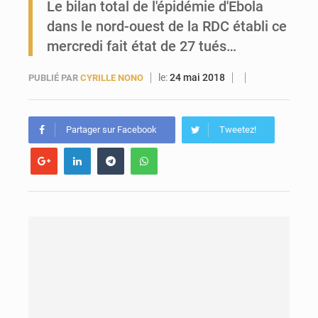
Le bilan total de l'épidémie d'Ebola
dans le nord-ouest de la RDC établi ce
Forces Vives en Guinée : la coalition critique la gestion de Mamadi Doumbouya
mercredi fait état de 27 tués…
le:
24 mai 2018
PUBLIÉ PAR
CYRILLE NONO
Partager sur Facebook
Tweetez!