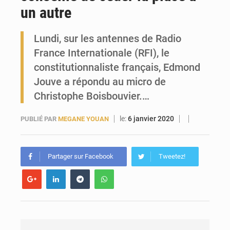
un autre
Forces Vives en Guinée : la coalition critique la gestion de Mamadi Doumbouya
Lundi, sur les antennes de Radio
France Internationale (RFI), le
constitutionnaliste français, Edmond
Jouve a répondu au micro de
Christophe Boisbouvier.…
le:
6 janvier 2020
PUBLIÉ PAR
MEGANE YOUAN
Partager sur Facebook
Tweetez!