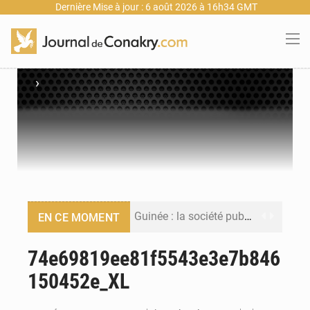
Dernière Mise à jour : 6 août 2026 à 16h34 GMT
›
Guinée : la société publique Nimba Mining Company signe sa première convention minière
EN CE MOMENT
Guinée : lancement du Club des financeurs pour faciliter l’accès des PME aux financements
74e69819ee81f5543e3e7b846
150452e_XL
Guinée : 23 personnes interpellées après les affrontements entre Bankoumana et Djoma Balandou à Mandiana
Guinée : Amara Camara prend la coordination de l’action de l’État en l’absence du président Mamadi Doumbouya