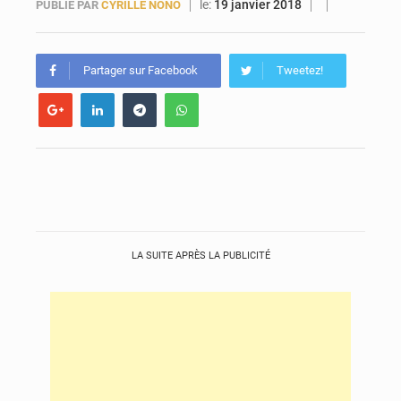
le:
19 janvier 2018
PUBLIÉ PAR
CYRILLE NONO
Forces Vives en Guinée : la coalition critique la gestion de Mamadi Doumbouya
Partager sur Facebook
Tweetez!
LA SUITE APRÈS LA PUBLICITÉ