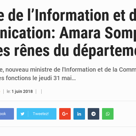
6 août 2026
Guinée : lancement du Club des financeurs pour faciliter l’accès
e de l’Information et d
5 août 2026
Guinée : 23 personnes interpellées après les affrontements entre Bankoumana
ication: Amara Som
5 août 2026
Guinée : Amara Camara prend la coordination de l’action de l’État en l’absence
es rênes du départem
5 août 2026
Forces Vives en Guinée : la coalition critique la gesti
 nouveau ministre de l'Information et de la Comm
es fonctions le jeudi 31 mai…
le:
1 juin 2018
O
book
Tweetez!