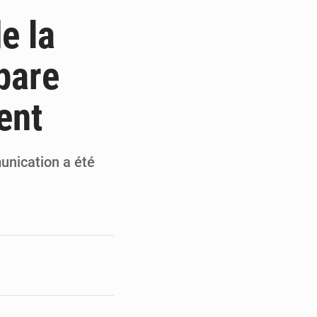
 des PME aux financements
e la
 et Djoma Balandou à Mandiana
pare
 du président Mamadi Doumbouya
ent
on de Mamadi Doumbouya
unication a été