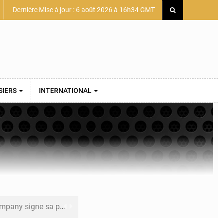
Dernière Mise à jour : 6 août 2026 à 16h34 GMT
SIERS
INTERNATIONAL
mière convention minière