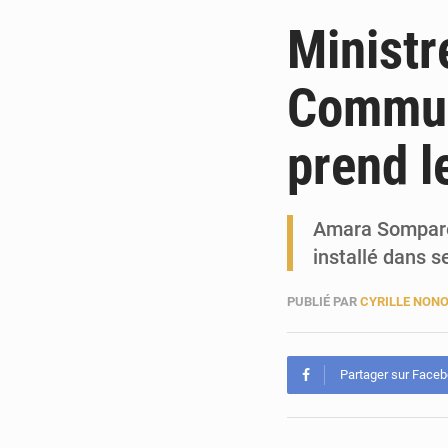
Ministr
Commun
prend l
Amara Sompare,
installé dans s
PUBLIÉ PAR
CYRILLE NON
Partager sur Face