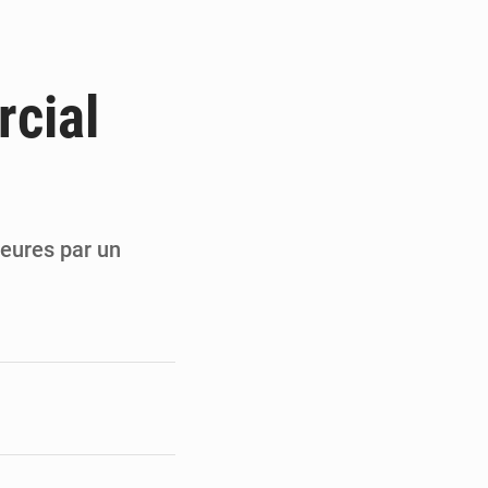
 des PME aux financements
 et Djoma Balandou à Mandiana
rcial
 du président Mamadi Doumbouya
on de Mamadi Doumbouya
eures par un