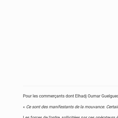
Pour les commerçants dont Elhadj Oumar Guelguedji B
«
Ce sont des manifestants de la mouvance. Certains
Les forces de l’ordre, sollicitées par ces opérateur