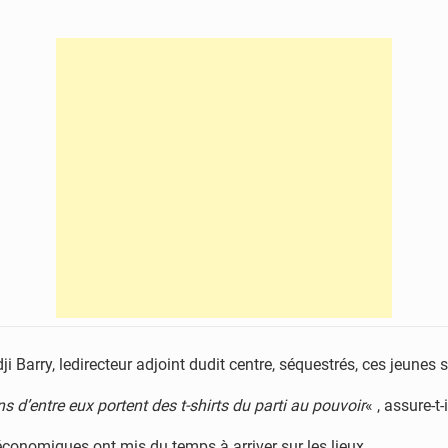
arry, ledirecteur adjoint dudit centre, séquestrés, ces jeunes 
 d’entre eux portent des t-shirts du parti au pouvoir
« , assure-t-i
s économiques ont mis du temps à arriver sur les lieux