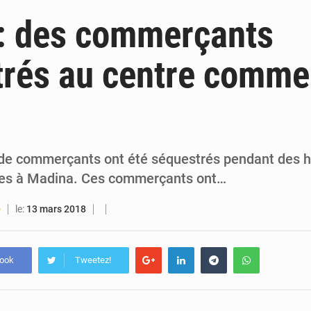
6 août 2026
Guinée : lancement du Club des financeurs pour faciliter l’accès
: des commerçants
5 août 2026
Guinée : 23 personnes interpellées après les affrontements entre Bankoumana
rés au centre comme
5 août 2026
Guinée : Amara Camara prend la coordination de l’action de l’État en l’absence
5 août 2026
Forces Vives en Guinée : la coalition critique la gesti
de commerçants ont été séquestrés pendant des h
nes à Madina. Ces commerçants ont…
le:
13 mars 2018
O
book
Tweetez!