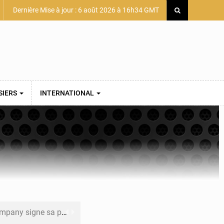
Dernière Mise à jour : 6 août 2026 à 16h34 GMT
SIERS
INTERNATIONAL
mière convention minière