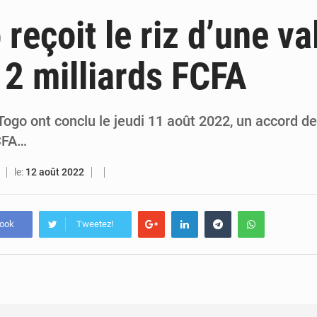
6 août 2026
Guinée : lancement du Club des financeurs pour faciliter l’accès
 reçoit le riz d’une va
5 août 2026
Guinée : 23 personnes interpellées après les affrontements entre Bankoumana
 2 milliards FCFA
5 août 2026
Guinée : Amara Camara prend la coordination de l’action de l’État en l’absence
5 août 2026
Forces Vives en Guinée : la coalition critique la gesti
Togo ont conclu le jeudi 11 août 2022, un accord 
FCFA…
le:
12 août 2022
book
Tweetez!