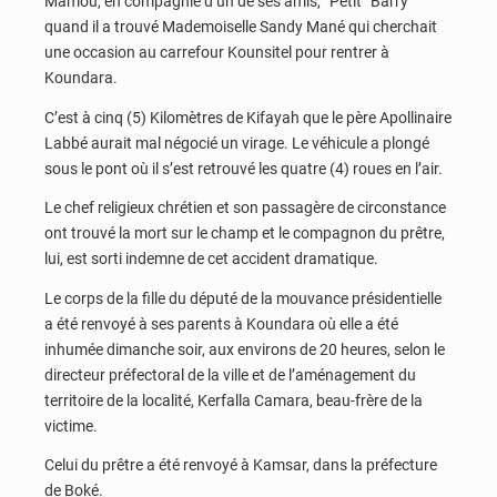
Mamou, en compagnie d’un de ses amis, ‘’Petit’’ Barry
quand il a trouvé Mademoiselle Sandy Mané qui cherchait
une occasion au carrefour Kounsitel pour rentrer à
Koundara.
C’est à cinq (5) Kilomètres de Kifayah que le père Apollinaire
Labbé aurait mal négocié un virage. Le véhicule a plongé
sous le pont où il s’est retrouvé les quatre (4) roues en l’air.
Le chef religieux chrétien et son passagère de circonstance
ont trouvé la mort sur le champ et le compagnon du prêtre,
lui, est sorti indemne de cet accident dramatique.
Le corps de la fille du député de la mouvance présidentielle
a été renvoyé à ses parents à Koundara où elle a été
inhumée dimanche soir, aux environs de 20 heures, selon le
directeur préfectoral de la ville et de l’aménagement du
territoire de la localité, Kerfalla Camara, beau-frère de la
victime.
Celui du prêtre a été renvoyé à Kamsar, dans la préfecture
de Boké.