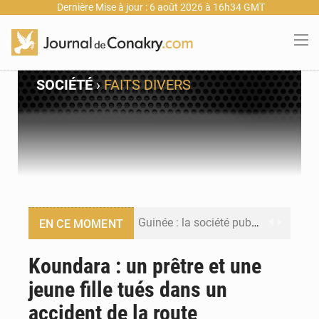
Dernière Mise à jour : 6 août 2026 à 16h34 GMT
SOCIÉTÉ
›
FAITS DIVERS
Guinée : la société publique Nimba Mining Company signe sa première convention minière
EN CE MOMENT
Guinée : lancement du Club des financeurs pour faciliter l’accès des PME aux financements
Koundara : un prêtre et une
jeune fille tués dans un
Guinée : 23 personnes interpellées après les affrontements entre Bankoumana et Djoma Balandou à Mandiana
accident de la route
Guinée : Amara Camara prend la coordination de l’action de l’État en l’absence du président Mamadi Doumbouya