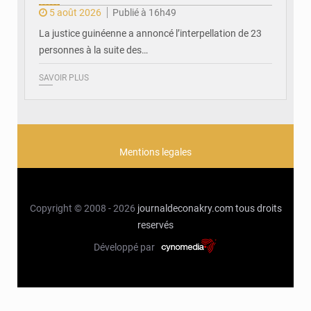
5 août 2026
Publié à 16h49
La justice guinéenne a annoncé l’interpellation de 23
personnes à la suite des…
SAVOIR PLUS
Mentions legales
Copyright © 2008 - 2026
journaldeconakry.com
tous droits
reservés
Développé par