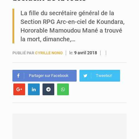
La fille du secrétaire général de la
Forces Vives en Guinée : la coalition critique la gestion de Mamadi Doumbouya
Section RPG Arc-en-ciel de Koundara,
Hororable Mamoudou Mané a trouvé
la mort, dimanche,…
le:
9 avril 2018
PUBLIÉ PAR
CYRILLE NONO
Partager sur Facebook
Tweetez!