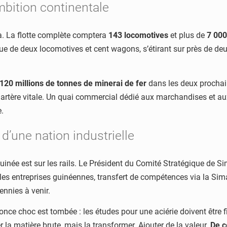
mbition continentale
da. La flotte complète comptera
143 locomotives
et plus de
7 00
ue de deux locomotives et cent wagons, s’étirant sur près de deu
120 millions de tonnes de minerai de fer
dans les deux procha
artère vitale. Un quai commercial dédié aux marchandises et au
e.
 d’une nation industrielle
uinée est sur les rails. Le Président du Comité Stratégique de S
 les entreprises guinéennes, transfert de compétences via la 
ennies à venir.
annonce choc est tombée : les études pour une aciérie doivent être
er la matière brute, mais la transformer. Ajouter de la valeur.
De c