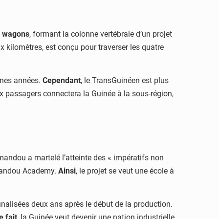
0 wagons
, formant la colonne vertébrale d’un projet
x kilomètres, est conçu pour traverser les quatre
ines années.
Cependant
, le TransGuinéen est plus
x passagers connectera la Guinée à la sous-région,
imandou a martelé l’atteinte des « impératifs non
Simandou Academy.
Ainsi
, le projet se veut une école à
 finalisées deux ans après le début de la production.
e fait
, la Guinée veut devenir une nation industrielle,