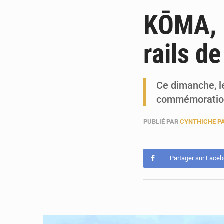
KŌMA, l
rails d
Ce dimanche, le
commémoration.
PUBLIÉ PAR
CYNTHICHE P
Partager sur Face