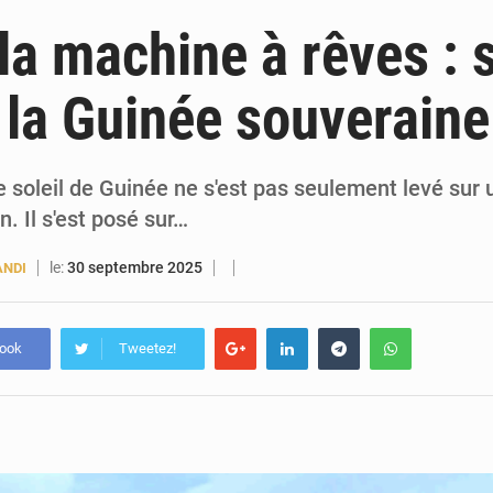
5 août 2026
Guinée : Amara Camara prend la coordination de l’action de l’État en l’absence
a machine à rêves : s
5 août 2026
Forces Vives en Guinée : la coalition critique la gesti
e la Guinée souveraine
4 août 2026
Guinée : Conakry explore un partenariat avec le groupe égyptien The Arab Contractors 
4 août 2026
Guinée : l’Assemblée nationale valide d’importants financements pour les mines, l
 soleil de Guinée ne s'est pas seulement levé sur 
 Il s'est posé sur…
le:
30 septembre 2025
ANDI
book
Tweetez!