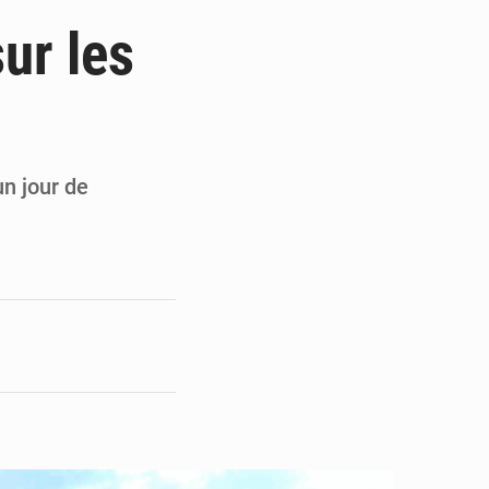
 du président Mamadi Doumbouya
ur les
on de Mamadi Doumbouya
pour accélérer ses grands projets
’énergie et les infrastructures
un jour de