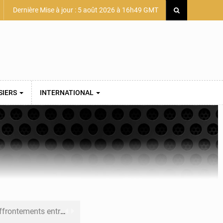
Dernière Mise à jour : 5 août 2026 à 16h49 GMT
SIERS
INTERNATIONAL
 et Djoma Balandou à Mandiana