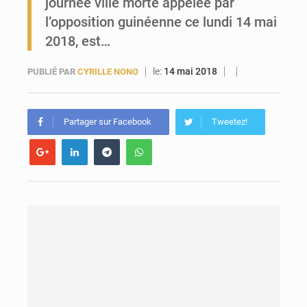
journée ville morte appelée par
l’opposition guinéenne ce lundi 14 mai
Guinée : Conakry explore un partenariat avec le groupe égyptien The Arab Contractors pour accélérer ses grands projets
2018, est…
le:
14 mai 2018
PUBLIÉ PAR
CYRILLE NONO
Partager sur Facebook
Tweetez!