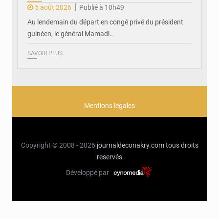
5 août 2026
Publié à 10h49
Au lendemain du départ en congé privé du président
guinéen, le général Mamadi…
SAVOIR PLUS
Mentions legales
Copyright © 2008 - 2026
journaldeconakry.com
tous droits
reservés
Développé par