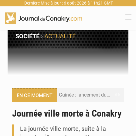
Dernière Mise à jour : 6 août 2026 à 11h21 GMT
SOCIÉTÉ
›
ACTUALITÉ
Guinée : lancement du Club des financeurs pour faciliter l’accès des PME aux financements
EN CE MOMENT
Guinée : 23 personnes interpellées après les affrontements entre Bankoumana et Djoma Balandou à Mandiana
Journée ville morte à Conakry
Guinée : Amara Camara prend la coordination de l’action de l’État en l’absence du président Mamadi Doumbouya
La journée ville morte, suite à la
Forces Vives en Guinée : la coalition critique la gestion de Mamadi Doumbouya