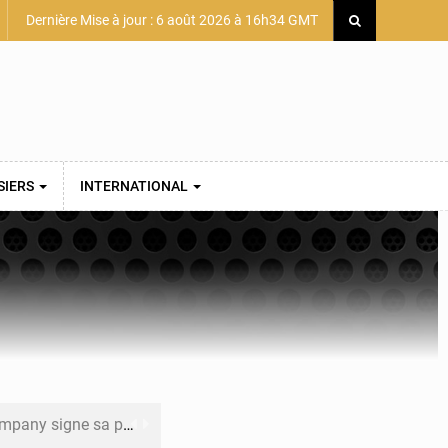
Dernière Mise à jour : 6 août 2026 à 16h34 GMT
SIERS
INTERNATIONAL
mière convention minière