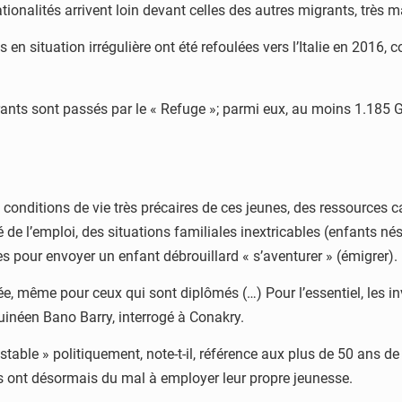
onalités arrivent loin devant celles des autres migrants, très m
en situation irrégulière ont été refoulées vers l’Italie en 2016,
igrants sont passés par le « Refuge »; parmi eux, au moins 1.185
conditions de vie très précaires de ces jeunes, des ressources ca
 de l’emploi, des situations familiales inextricables (enfants n
s pour envoyer un enfant débrouillard « s’aventurer » (émigrer).
ée, même pour ceux qui sont diplômés (…) Pour l’essentiel, les in
uinéen Bano Barry, interrogé à Conakry.
nstable » politiquement, note-t-il, référence aux plus de 50 ans 
rs ont désormais du mal à employer leur propre jeunesse.