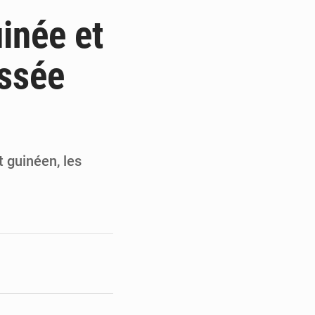
 des PME aux financements
inée et
 et Djoma Balandou à Mandiana
yssée
 du président Mamadi Doumbouya
on de Mamadi Doumbouya
t guinéen, les