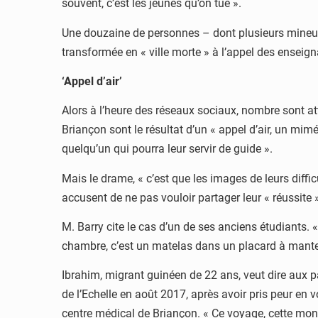
souvent, c’est les jeunes qu’on tue ».
Une douzaine de personnes – dont plusieurs mineurs 
transformée en « ville morte » à l’appel des enseig
‘Appel d’air’
Alors à l’heure des réseaux sociaux, nombre sont at
Briançon sont le résultat d’un « appel d’air, un mim
quelqu’un qui pourra leur servir de guide ».
Mais le drame, « c’est que les images de leurs diffi
accusent de ne pas vouloir partager leur « réussite
M. Barry cite le cas d’un de ses anciens étudiants. « 
chambre, c’est un matelas dans un placard à mant
Ibrahim, migrant guinéen de 22 ans, veut dire aux par
de l’Echelle en août 2017, après avoir pris peur en
centre médical de Briançon. « Ce voyage, cette mont