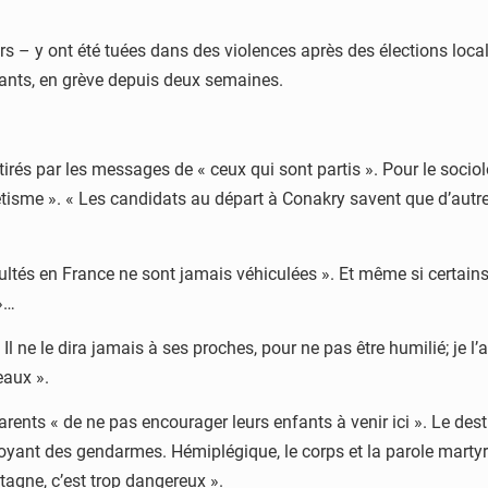
– y ont été tuées dans des violences après des élections locales
nants, en grève depuis deux semaines.
tirés par les messages de « ceux qui sont partis ». Pour le socio
étisme ». « Les candidats au départ à Conakry savent que d’autre
cultés en France ne sont jamais véhiculées ». Et même si certains 
 »…
Il ne le dira jamais à ses proches, pour ne pas être humilié; je l’a
eaux ».
ents « de ne pas encourager leurs enfants à venir ici ». Le destin
 voyant des gendarmes. Hémiplégique, le corps et la parole mart
agne, c’est trop dangereux ».