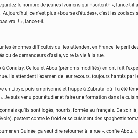
egardez le nombre de jeunes Ivoiriens qui +sortent+ », lance-t-il 
s. Aujourd’hui, ce n’est plus +bourse d’études+, c’est les zodiacs s
s vrai ! », lance-t-il.
les énormes difficultés qui les attendent en France: le péril des
s ou de demandeurs d’asile, voire la vie à la rue.
 à Conakry, Cellou et Abou (prénoms modifiés) en ont fait l’expé
ue. Ils attendent l’examen de leur recours, toujours hantés par l
ave en Libye, puis emprisonné et frappé à Zabrata, où il a été 
« Je suis venu pour étudier et faire une formation dans la cuisine, 
çonnais qu’ils sont logés, nourris, formés au français. Ce soir là,
évole), pestent contre le froid et se cuisinent des spaghettis tom
retourner en Guinée, ça veut dire retourner à la rue », confie Abou.