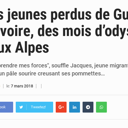
6 août 2026
Guinée : lancement du Club des financeurs pour faciliter l’accès
s jeunes perdus de Gu
5 août 2026
Guinée : 23 personnes interpellées après les affrontements entre Bankoumana
Ivoire, des mois d’od
5 août 2026
Guinée : Amara Camara prend la coordination de l’action de l’État en l’absence
ux Alpes
5 août 2026
Forces Vives en Guinée : la coalition critique la gesti
prendre mes forces", souffle Jacques, jeune migran
 un pâle sourire creusant ses pommettes…
le:
7 mars 2018
O
book
Tweetez!