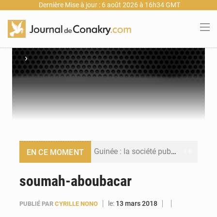
Dernière Mise à jour : 6 août 2026 à 16h34 GMT
›
Guinée : la société publique Nimba Mining Company signe sa première convention minière
EN CE MOMENT
Guinée : lancement du Club des financeurs pour faciliter l’accès des PME aux financements
soumah-aboubacar
Guinée : 23 personnes interpellées après les affrontements entre Bankoumana et Djoma Balandou à Mandiana
le:
13 mars 2018
PUBLIÉ PAR
CYRILLE NONO
Guinée : Amara Camara prend la coordination de l’action de l’État en l’absence du président Mamadi Doumbouya