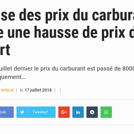
6 août 2026
Guinée : lancement du Club des financeurs pour faciliter l’accès
se des prix du carbur
5 août 2026
Guinée : 23 personnes interpellées après les affrontements entre Bankoumana
e une hausse de prix 
5 août 2026
Guinée : Amara Camara prend la coordination de l’action de l’État en l’absence
rt
5 août 2026
Forces Vives en Guinée : la coalition critique la gesti
uillet dernier le prix du carburant est passé de 80
iquement…
le:
17 juillet 2018
O NYECK
book
Tweetez!