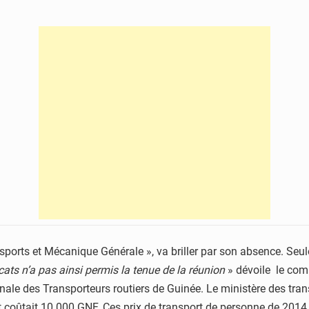
ports et Mécanique Générale », va briller par son absence. Seule
ats n’a pas ainsi permis la tenue de la réunion
» dévoile le com
ionale des Transporteurs routiers de Guinée. Le ministère des tr
nt coûtait 10.000 GNF. Ces prix de transport de personne de 201