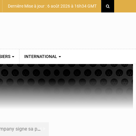
Dernière Mise à jour : 6 août 2026 à 16h34 GMT
SIERS
INTERNATIONAL
mière convention minière