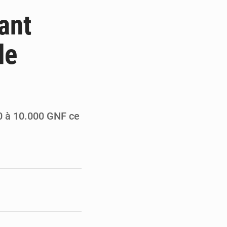
 des PME aux financements
ant
 et Djoma Balandou à Mandiana
de
 du président Mamadi Doumbouya
on de Mamadi Doumbouya
00 à 10.000 GNF ce