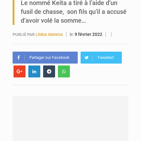
Le nommé Keita a tiré à l’aide d’un
fusil de chasse, son fils qu’il a accusé
Forces Vives en Guinée : la coalition critique la gestion de Mamadi Doumbouya
d’avoir volé la somme…
le:
9 février 2022
PUBLIÉ PAR
LINDA MANGA
Partager sur Facebook
Tweetez!