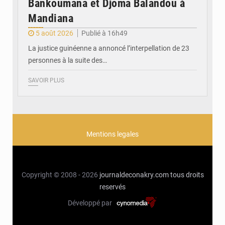
Bankoumana et Djoma Balandou à
Mandiana
5 août 2026
Publié à 16h49
La justice guinéenne a annoncé l’interpellation de 23
personnes à la suite des…
SAVOIR PLUS
Mentions legales
Copyright © 2008 - 2026
journaldeconakry.com
tous droits
reservés
Développé par