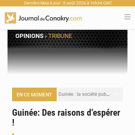
Dernière Mise à jour : 6 août 2026 à 16h34 GMT
OPINIONS
›
TRIBUNE
Guinée : la société publique Nimba Mining Company signe sa première convention minière
EN CE MOMENT
Guinée : lancement du Club des financeurs pour faciliter l’accès des PME aux financements
Guinée: Des raisons d’espérer
!
Guinée : 23 personnes interpellées après les affrontements entre Bankoumana et Djoma Balandou à Mandiana
Guinée : Amara Camara prend la coordination de l’action de l’État en l’absence du président Mamadi Doumbouya