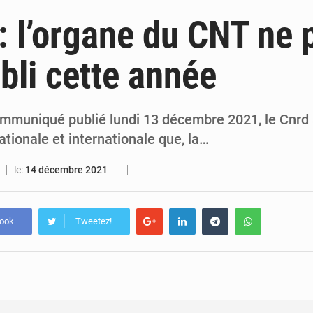
5 août 2026
Guinée : 23 personnes interpellées après les affrontements entre Bankoumana
: l’organe du CNT ne 
5 août 2026
Guinée : Amara Camara prend la coordination de l’action de l’État en l’absence
abli cette année
5 août 2026
Forces Vives en Guinée : la coalition critique la gesti
4 août 2026
Guinée : Conakry explore un partenariat avec le groupe égyptien The Arab Contractors 
ommuniqué publié lundi 13 décembre 2021, le Cnrd 
ionale et internationale que, la…
le:
14 décembre 2021
book
Tweetez!