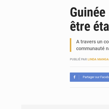
Guinée 
être ét
A travers un c
communauté nat
PUBLIÉ PAR
LINDA MANGA
Partager sur Face