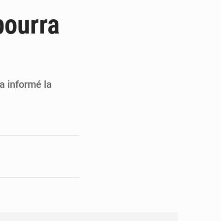
 et Djoma Balandou à Mandiana
pourra
 du président Mamadi Doumbouya
on de Mamadi Doumbouya
pour accélérer ses grands projets
a informé la