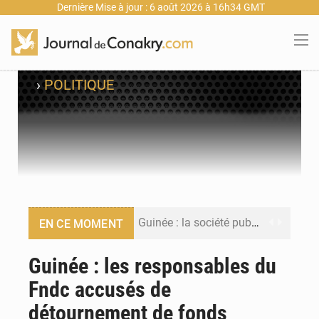
Dernière Mise à jour : 6 août 2026 à 16h34 GMT
›
POLITIQUE
Guinée : la société publique Nimba Mining Company signe sa première convention minière
EN CE MOMENT
Guinée : lancement du Club des financeurs pour faciliter l’accès des PME aux financements
Guinée : les responsables du
Fndc accusés de
Guinée : 23 personnes interpellées après les affrontements entre Bankoumana et Djoma Balandou à Mandiana
détournement de fonds
Guinée : Amara Camara prend la coordination de l’action de l’État en l’absence du président Mamadi Doumbouya