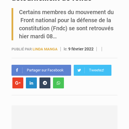
Certains membres du mouvement du
Forces Vives en Guinée : la coalition critique la gestion de Mamadi Doumbouya
Front national pour la défense de la
constitution (Fndc) se sont retrouvés
hier mardi 08…
le:
9 février 2022
PUBLIÉ PAR
LINDA MANGA
Partager sur Facebook
Tweetez!