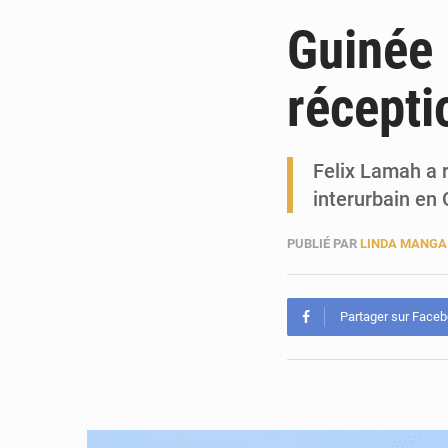
Guinée 
récept
Felix Lamah a r
interurbain en
PUBLIÉ PAR
LINDA MANGA
Partager sur Face