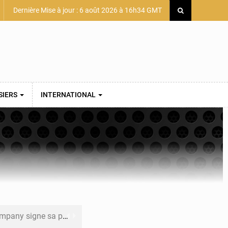
Dernière Mise à jour : 6 août 2026 à 16h34 GMT
SIERS
INTERNATIONAL
mière convention minière