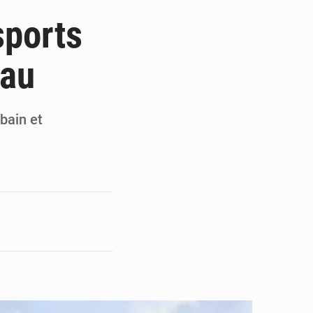
 des PME aux financements
sports
 et Djoma Balandou à Mandiana
teau
 du président Mamadi Doumbouya
on de Mamadi Doumbouya
bain et