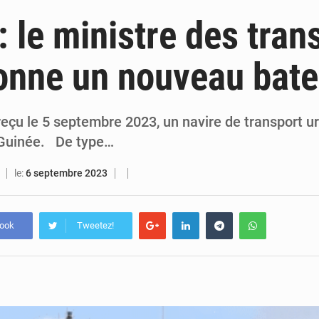
6 août 2026
Guinée : lancement du Club des financeurs pour faciliter l’accès
: le ministre des tran
5 août 2026
Guinée : 23 personnes interpellées après les affrontements entre Bankoumana
ionne un nouveau ba
5 août 2026
Guinée : Amara Camara prend la coordination de l’action de l’État en l’absence
5 août 2026
Forces Vives en Guinée : la coalition critique la gesti
eçu le 5 septembre 2023, un navire de transport ur
 Guinée. De type…
le:
6 septembre 2023
book
Tweetez!