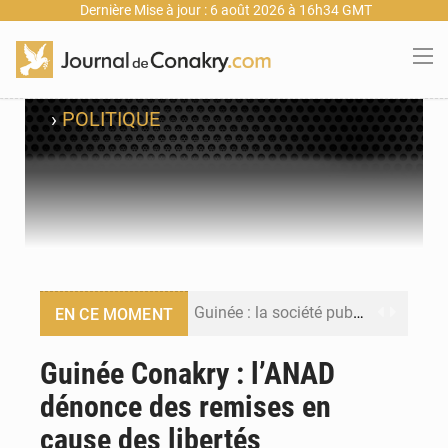
Dernière Mise à jour : 6 août 2026 à 16h34 GMT
›
POLITIQUE
Guinée : la société publique Nimba Mining Company signe sa première convention minière
EN CE MOMENT
Guinée : lancement du Club des financeurs pour faciliter l’accès des PME aux financements
Guinée Conakry : l’ANAD
dénonce des remises en
Guinée : 23 personnes interpellées après les affrontements entre Bankoumana et Djoma Balandou à Mandiana
cause des libertés
Guinée : Amara Camara prend la coordination de l’action de l’État en l’absence du président Mamadi Doumbouya