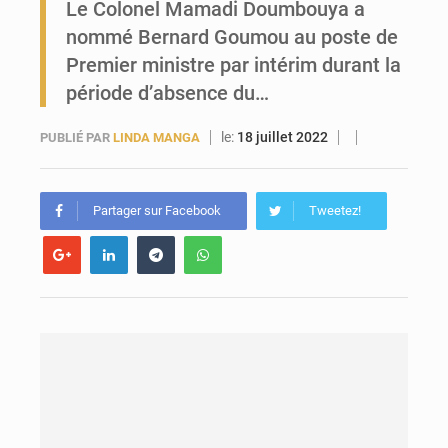
Le Colonel Mamadi Doumbouya a
nommé Bernard Goumou au poste de
Forces Vives en Guinée : la coalition critique la gestion de Mamadi Doumbouya
Premier ministre par intérim durant la
période d’absence du…
le:
18 juillet 2022
PUBLIÉ PAR
LINDA MANGA
Partager sur Facebook
Tweetez!