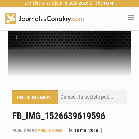
Dernière Mise à jour : 6 août 2026 à 16h34 GMT
›
Guinée : la société publique Nimba Mining Company signe sa première convention minière
EN CE MOMENT
Guinée : lancement du Club des financeurs pour faciliter l’accès des PME aux financements
FB_IMG_1526639619596
Guinée : 23 personnes interpellées après les affrontements entre Bankoumana et Djoma Balandou à Mandiana
le:
18 mai 2018
PUBLIÉ PAR
CYRILLE NONO
Guinée : Amara Camara prend la coordination de l’action de l’État en l’absence du président Mamadi Doumbouya