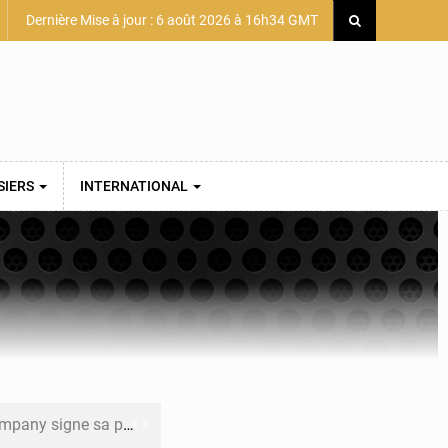
Dernière Mise à jour : 6 août 2026 à 16h34 GMT
SIERS
INTERNATIONAL
mière convention minière