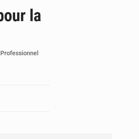
 des PME aux financements
pour la
 et Djoma Balandou à Mandiana
 du président Mamadi Doumbouya
on de Mamadi Doumbouya
 Professionnel