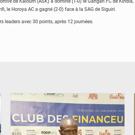
portive de Kaloum (ASK) a dominé (1-0) le Gangan FC de Kindia,
fi, le Horoya AC a gagné (2-0) face à la SAG de Siguiri.
urs leaders avec 30 points, après 12 journées.