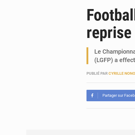
Footbal
reprise
Le Championnat
(LGFP) a effec
PUBLIÉ PAR
CYRILLE NON
Partager sur Face