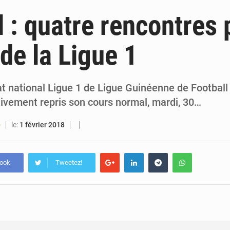
6 août 2026
Guinée : lancement du Club des financeurs pour faciliter l’accès
l : quatre rencontres 
5 août 2026
Guinée : 23 personnes interpellées après les affrontements entre Bankoumana
 de la Ligue 1
5 août 2026
Guinée : Amara Camara prend la coordination de l’action de l’État en l’absence
5 août 2026
Forces Vives en Guinée : la coalition critique la gesti
 national Ligue 1 de Ligue Guinéenne de Football
tivement repris son cours normal, mardi, 30…
le:
1 février 2018
O
book
Tweetez!