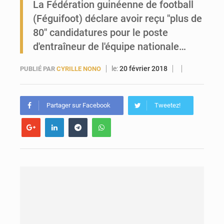
La Fédération guinéenne de football
(Féguifoot) déclare avoir reçu "plus de
Forces Vives en Guinée : la coalition critique la gestion de Mamadi Doumbouya
80" candidatures pour le poste
d'entraîneur de l'équipe nationale…
le:
20 février 2018
PUBLIÉ PAR
CYRILLE NONO
Partager sur Facebook
Tweetez!