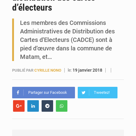
d’électeurs
Guinée : Conakry explore un partenariat avec le groupe égyptien The Arab Contractors pour accélérer ses grands projets
Les membres des Commissions
Administratives de Distribution des
Cartes d’Electeurs (CADCE) sont à
pied d’œuvre dans la commune de
Matam, et…
le:
19 janvier 2018
PUBLIÉ PAR
CYRILLE NONO
Partager sur Facebook
Tweetez!