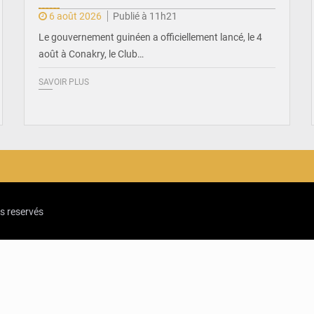
6 août 2026
Publié à 11h21
Le gouvernement guinéen a officiellement lancé, le 4
août à Conakry, le Club…
SAVOIR PLUS
ts reservés