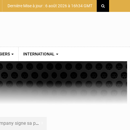
Dernière Mise à jour : 6 août 2026 à 16h34 GMT
SIERS
INTERNATIONAL
mière convention minière