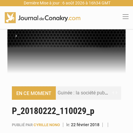
Dernière Mise à jour : 6 août 2026 à 16h34 GMT
›
Guinée : la société publique Nimba Mining Company signe sa première convention minière
EN CE MOMENT
Guinée : lancement du Club des financeurs pour faciliter l’accès des PME aux financements
P_20180222_110029_p
Guinée : 23 personnes interpellées après les affrontements entre Bankoumana et Djoma Balandou à Mandiana
le:
22 février 2018
PUBLIÉ PAR
CYRILLE NONO
Guinée : Amara Camara prend la coordination de l’action de l’État en l’absence du président Mamadi Doumbouya