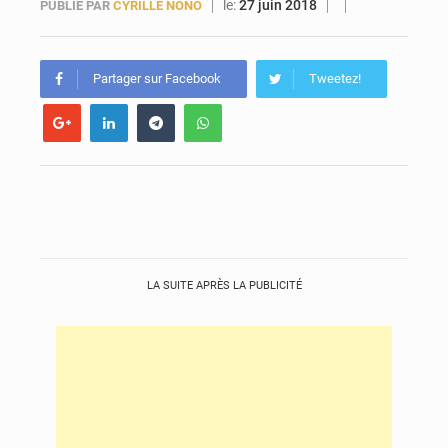
le:
27 juin 2018
PUBLIÉ PAR
CYRILLE NONO
Forces Vives en Guinée : la coalition critique la gestion de Mamadi Doumbouya
Partager sur Facebook
Tweetez!
LA SUITE APRÈS LA PUBLICITÉ