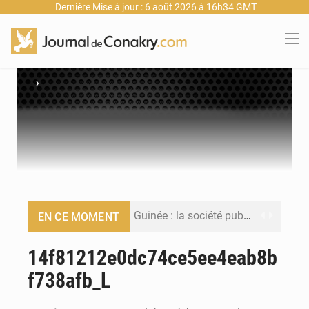
Dernière Mise à jour : 6 août 2026 à 16h34 GMT
›
Guinée : la société publique Nimba Mining Company signe sa première convention minière
EN CE MOMENT
Guinée : lancement du Club des financeurs pour faciliter l’accès des PME aux financements
14f81212e0dc74ce5ee4eab8b
f738afb_L
Guinée : 23 personnes interpellées après les affrontements entre Bankoumana et Djoma Balandou à Mandiana
Guinée : Amara Camara prend la coordination de l’action de l’État en l’absence du président Mamadi Doumbouya