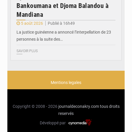
Bankoumana et Djoma Balandou à
Mandiana
5 août 2026
Publié à 16h49
La justice guinéenne a annoncé l’interpellation de 23
personnes à la suite des…
SAVOIR PLUS
Mentions legales
Copyright © 2008 - 2026
journaldeconakry.com
tous droits
reservés
Développé par