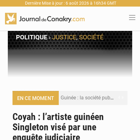
Dernière Mise à jour : 6 août 2026 à 16h34 GMT
POLITIQUE
›
JUSTICE
,
SOCIÉTÉ
Guinée : la société publique Nimba Mining Company signe sa première convention minière
EN CE MOMENT
Guinée : lancement du Club des financeurs pour faciliter l’accès des PME aux financements
Coyah : l’artiste guinéen
Singleton visé par une
Guinée : 23 personnes interpellées après les affrontements entre Bankoumana et Djoma Balandou à Mandiana
enquête judiciaire
Guinée : Amara Camara prend la coordination de l’action de l’État en l’absence du président Mamadi Doumbouya