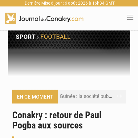
Dernière Mise à jour : 6 août 2026 à 16h34 GMT
SPORT
›
FOOTBALL
Guinée : la société publique Nimba Mining Company signe sa première convention minière
EN CE MOMENT
Guinée : lancement du Club des financeurs pour faciliter l’accès des PME aux financements
Conakry : retour de Paul
Pogba aux sources
Guinée : 23 personnes interpellées après les affrontements entre Bankoumana et Djoma Balandou à Mandiana
Guinée : Amara Camara prend la coordination de l’action de l’État en l’absence du président Mamadi Doumbouya