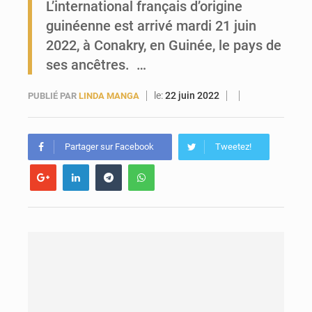
L’international français d’origine
guinéenne est arrivé mardi 21 juin
Forces Vives en Guinée : la coalition critique la gestion de Mamadi Doumbouya
2022, à Conakry, en Guinée, le pays de
ses ancêtres. …
le:
22 juin 2022
PUBLIÉ PAR
LINDA MANGA
Partager sur Facebook
Tweetez!