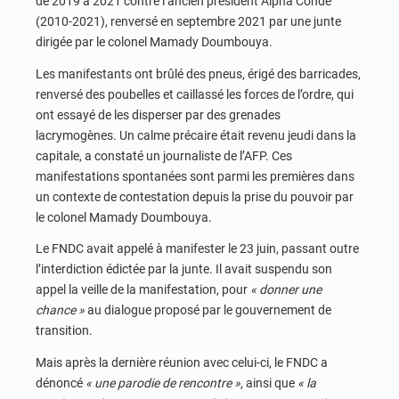
de 2019 à 2021 contre l’ancien président Alpha Condé
(2010-2021), renversé en septembre 2021 par une junte
dirigée par le colonel Mamady Doumbouya.
Les manifestants ont brûlé des pneus, érigé des barricades,
renversé des poubelles et caillassé les forces de l’ordre, qui
ont essayé de les disperser par des grenades
lacrymogènes. Un calme précaire était revenu jeudi dans la
capitale, a constaté un journaliste de l’AFP. Ces
manifestations spontanées sont parmi les premières dans
un contexte de contestation depuis la prise du pouvoir par
le colonel Mamady Doumbouya.
Le FNDC avait appelé à manifester le 23 juin, passant outre
l’interdiction édictée par la junte. Il avait suspendu son
appel la veille de la manifestation, pour
« donner une
chance »
au dialogue proposé par le gouvernement de
transition.
Mais après la dernière réunion avec celui-ci, le FNDC a
dénoncé
« une parodie de rencontre »
, ainsi que
« la