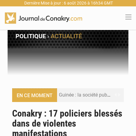
Dernière Mise à jour : 6 août 2026 à 16h34 GMT
POLITIQUE
›
ACTUALITÉ
Guinée : la société publique Nimba Mining Company signe sa première convention minière
EN CE MOMENT
Guinée : lancement du Club des financeurs pour faciliter l’accès des PME aux financements
Conakry : 17 policiers blessés
dans de violentes
Guinée : 23 personnes interpellées après les affrontements entre Bankoumana et Djoma Balandou à Mandiana
manifestations
Guinée : Amara Camara prend la coordination de l’action de l’État en l’absence du président Mamadi Doumbouya