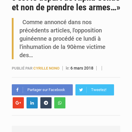
et non de prendre les armes…»
Guinée : Conakry explore un partenariat avec le groupe égyptien The Arab Contractors pour accélérer ses grands projets
Comme annoncé dans nos
précédents articles, l'opposition
guinéenne a procédé ce lundi à
l'inhumation de la 90ème victime
des…
le:
6 mars 2018
PUBLIÉ PAR
CYRILLE NONO
Partager sur Facebook
Tweetez!