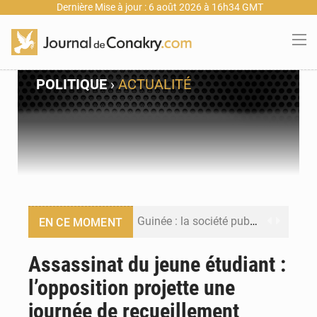
Dernière Mise à jour : 6 août 2026 à 16h34 GMT
POLITIQUE
›
ACTUALITÉ
Guinée : la société publique Nimba Mining Company signe sa première convention minière
EN CE MOMENT
Guinée : lancement du Club des financeurs pour faciliter l’accès des PME aux financements
Assassinat du jeune étudiant :
l’opposition projette une
Guinée : 23 personnes interpellées après les affrontements entre Bankoumana et Djoma Balandou à Mandiana
journée de recueillement
Guinée : Amara Camara prend la coordination de l’action de l’État en l’absence du président Mamadi Doumbouya