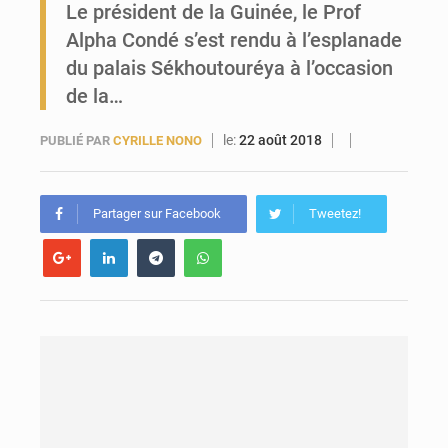
Le président de la Guinée, le Prof
Forces Vives en Guinée : la coalition critique la gestion de Mamadi Doumbouya
Alpha Condé s’est rendu à l’esplanade
du palais Sékhoutouréya à l’occasion
de la…
le:
22 août 2018
PUBLIÉ PAR
CYRILLE NONO
Partager sur Facebook
Tweetez!