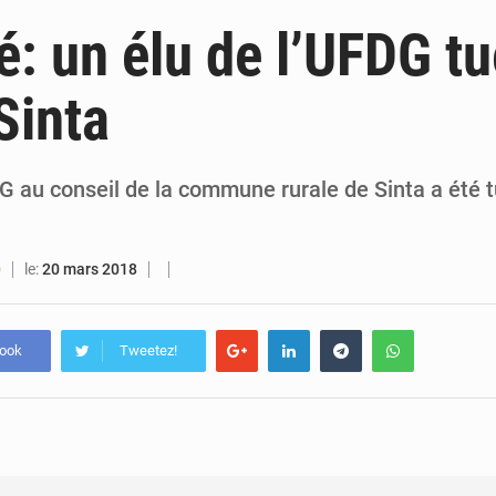
6 août 2026
Guinée : lancement du Club des financeurs pour faciliter l’accès
é: un élu de l’UFDG tu
5 août 2026
Guinée : 23 personnes interpellées après les affrontements entre Bankoumana
Sinta
5 août 2026
Guinée : Amara Camara prend la coordination de l’action de l’État en l’absence
5 août 2026
Forces Vives en Guinée : la coalition critique la gesti
G au conseil de la commune rurale de Sinta a été t
le:
20 mars 2018
O
book
Tweetez!