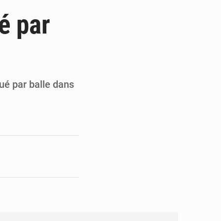
 des PME aux financements
é par
 et Djoma Balandou à Mandiana
 du président Mamadi Doumbouya
on de Mamadi Doumbouya
ué par balle dans