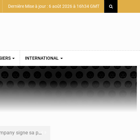
Dernière Mise à jour : 6 août 2026 à 16h34 GMT
SIERS
INTERNATIONAL
mière convention minière