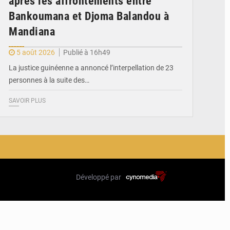
après les affrontements entre
Bankoumana et Djoma Balandou à
Mandiana
5 août 2026
Publié à 16h49
La justice guinéenne a annoncé l’interpellation de 23
personnes à la suite des…
SAVOIR PLUS
Développé par