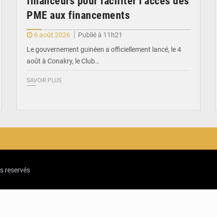
financeurs pour faciliter l’accès des
PME aux financements
6 août 2026
Publié à 11h21
Le gouvernement guinéen a officiellement lancé, le 4
août à Conakry, le Club…
SAVOIR PLUS
ts reservés