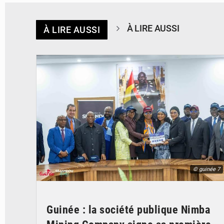
À LIRE AUSSI
À LIRE AUSSI
© guinée 7
Guinée : la société publique Nimba