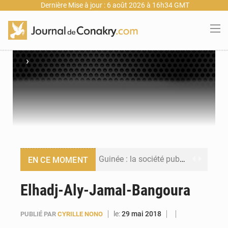
Dernière Mise à jour : 6 août 2026 à 16h34 GMT
›
Guinée : la société publique Nimba Mining Company signe sa première convention minière
EN CE MOMENT
Guinée : lancement du Club des financeurs pour faciliter l’accès des PME aux financements
Elhadj-Aly-Jamal-Bangoura
Guinée : 23 personnes interpellées après les affrontements entre Bankoumana et Djoma Balandou à Mandiana
le:
29 mai 2018
PUBLIÉ PAR
CYRILLE NONO
Guinée : Amara Camara prend la coordination de l’action de l’État en l’absence du président Mamadi Doumbouya