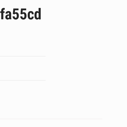
 du président Mamadi Doumbouya
fa55cd
on de Mamadi Doumbouya
pour accélérer ses grands projets
’énergie et les infrastructures