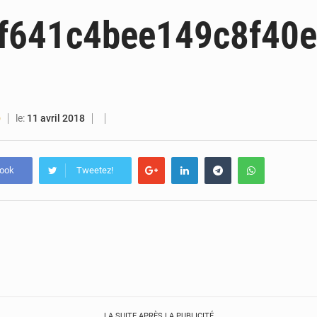
5 août 2026
Guinée : Amara Camara prend la coordination de l’action de l’État en l’absence
f641c4bee149c8f40e
5 août 2026
Forces Vives en Guinée : la coalition critique la gesti
4 août 2026
Guinée : Conakry explore un partenariat avec le groupe égyptien The Arab Contractors 
4 août 2026
Guinée : l’Assemblée nationale valide d’importants financements pour les mines, l
le:
11 avril 2018
O
book
Tweetez!
LA SUITE APRÈS LA PUBLICITÉ