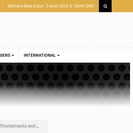
Dernière Mise à jour : 5 août 2026 à 16h49 GMT
SIERS
INTERNATIONAL
 et Djoma Balandou à Mandiana