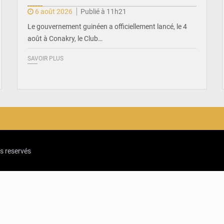
6 août 2026
Publié à 11h21
Le gouvernement guinéen a officiellement lancé, le 4
août à Conakry, le Club…
SAVOIR PLUS
ts reservés