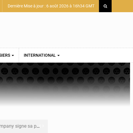
Dernière Mise à jour : 6 août 2026 à 16h34 GMT
SIERS
INTERNATIONAL
mière convention minière